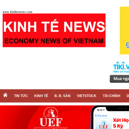
TIN TỨC
KINH TẾ
B. Đ. SẢN
VIETSTOCK
TÀI CHÍNH
D