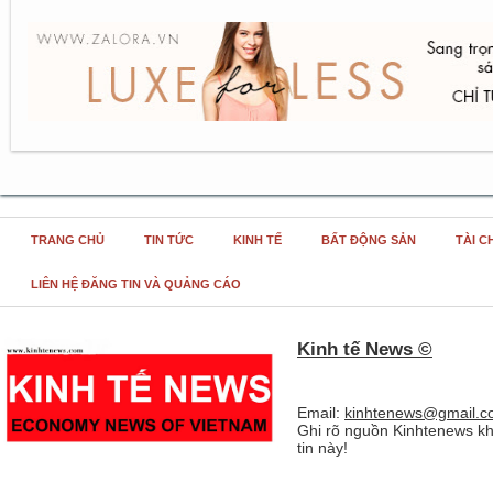
TRANG CHỦ
TIN TỨC
KINH TẾ
BẤT ĐỘNG SẢN
TÀI C
LIÊN HỆ ĐĂNG TIN VÀ QUẢNG CÁO
Kinh tế News ©
Email:
kinhtenews@gmail.c
Ghi rõ nguồn Kinhtenews kh
tin này!