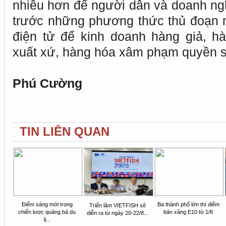
nhiều hơn để người dân và doanh ngh
trước những phương thức thủ đoạn 
điện tử để kinh doanh hàng giả, h
xuất xứ, hàng hóa xâm phạm quyền sở
Phú Cường
TIN LIÊN QUAN
Điểm sáng mới trong
Ba thành phố lớn thí điểm
Triển lãm VIETFISH sẽ
chiến lược quảng bá du
bán xăng E10 từ 1/8
diễn ra từ ngày 20-22/8...
lị...