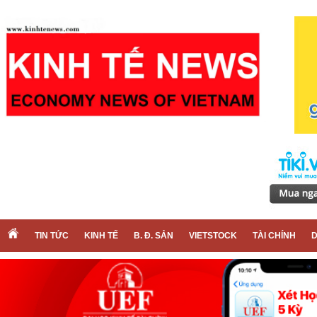
TIN TỨC
KINH TẾ
B. Đ. SẢN
VIETSTOCK
TÀI CHÍNH
D