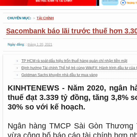
CHUYÊN MỤC:
TÀI CHÍNH
Sacombank báo lãi trước thuế hơn 3.3
Ngày đăng: :
tháng 1 20, 2021
TP HCM rà soát dấu hiệu trốn thuế hàng quán chỉ nhận tiền mặt
Định hướng Tài chính Thế hệ trẻ cùng WikiFX: Hành trình đầu tư của
Goldman Sachs khuyên nhà đầu tư mua vàng
KINHTENEWS - Năm 2020, ngân hà
thuế đạt 3.339 tỷ đồng, tăng 3,8% 
30% so với kế hoạch.
Ngân hàng TMCP Sài Gòn Thương 
vừa công bố báo cáo tài chính hợp nh