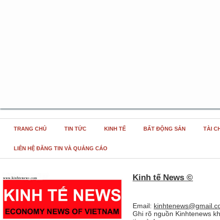
TRANG CHỦ
TIN TỨC
KINH TẾ
BẤT ĐỘNG SẢN
TÀI C
LIÊN HỆ ĐĂNG TIN VÀ QUẢNG CÁO
Kinh tế News ©
Email:
kinhtenews@gmail.c
Ghi rõ nguồn Kinhtenews kh