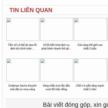
TIN LIÊN QUAN
Tiền số có thể đe dọa ổn
OCB triển khai dịch vụ
Giá vàng thế giới cao
định tài chính toàn ...
phát hành nhanh thẻ gh...
nhất 2 tuần
Goldman Sachs khuyên
Vàng nhẫn trơn lần đầu
USD có tuần tăng mạnh
nhà đầu tư mua vàng
vượt 85 triệu đồng
nhất 2 năm
Bài viết đóng góp, xin g