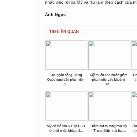
nhắc việc rời xa Mỹ và "tự làm theo cách của m
Ánh Ngọc
TIN LIÊN QUAN
Các ngân hàng Trung
Mỹ muốn các nước giảm
Ôn
Quốc tung sản phẩm tiền
phụ thuộc vào khoáng
t
g...
sả...
Mỹ có thể thu 500 tỷ USD
Thâm hụt thương mại Mỹ
Ôn
từ thuế nhập khẩu nă...
- Trung thấp nhất hai ...
th