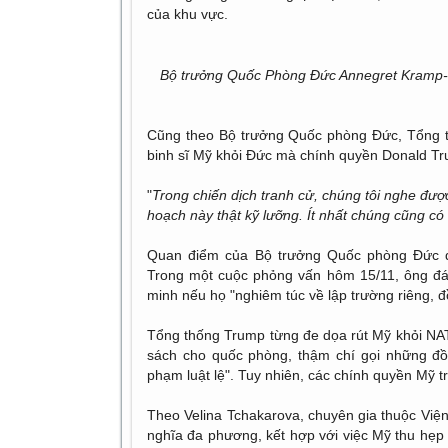
của khu vực.
Bộ trưởng Quốc Phòng Đức Annegret Kramp-Kar
Cũng theo Bộ trưởng Quốc phòng Đức, Tổng th
binh sĩ Mỹ khỏi Đức mà chính quyền Donald T
"
Trong chiến dịch tranh cử, chúng tôi nghe đượ
hoạch này thật kỹ lưỡng. Ít nhất chúng cũng có 
Quan điểm của Bộ trưởng Quốc phòng Đức 
Trong một cuộc phỏng vấn hôm 15/11, ông đán
minh nếu họ "nghiêm túc về lập trường riêng, 
Tổng thống Trump từng đe dọa rút Mỹ khỏi NAT
sách cho quốc phòng, thậm chí gọi những đ
phạm luật lệ". Tuy nhiên, các chính quyền Mỹ t
Theo Velina Tchakarova, chuyên gia thuộc Viện
nghĩa đa phương, kết hợp với việc Mỹ thu hẹp 