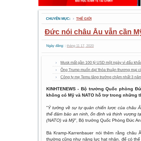
CHUYÊN MỤC:
THẾ GIỚI
Đức nói châu Âu vẫn cần M
Ngày đăng: :
tháng 11 17, 2020
Musk mất gần 100 tỷ USD một ngày vì đấu khẩ
Ông Trump muốn đạt 'thỏa thuận thương mại c
Công ty mẹ Temu tăng trưởng chậm nhất 3 nă
KINHTENEWS - Bộ trưởng Quốc phòng Đức
không có Mỹ và NATO hỗ trợ trong những th
"
Ý tưởng về sự tự quản chiến lược của châu Â
thể đảm bảo an ninh, ổn định và thịnh vượng 
(NATO) và Mỹ
", Bộ trưởng Quốc Phòng Đức An
Bà Kramp-Karrenbauer nói thêm rằng châu 
thường cũng như năng lực hạt nhân, để có th