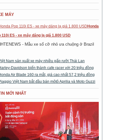
XE MÁY
Honda
 110i ES - xe máy dáng lạ giá 1.800 USD
NHTENEWS - Mẫu xe số cỡ nhỏ ưa chuộng ở Brazil
Việt Nam sản xuất xe máy nhiều gấp rưỡi Thái Lan
Harley-Davidson biến thành cafe racer với 20 triệu đồng
Honda Air Blade 160 ra mắt, giá cao nhất 57,2 triệu đồng
Piaggio Việt Nam bắt đầu bán môtô Aprilia và Moto Guzzi
TIN MỚI NHẤT