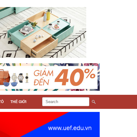
TÔ
THẾ GIỚI