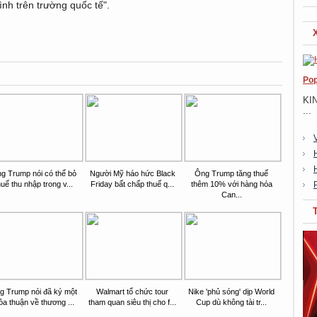
ình trên trường quốc tế".
Pop
KI
...
g Trump nói có thể bỏ
Người Mỹ háo hức Black
Ông Trump tăng thuế
huế thu nhập trong v...
Friday bất chấp thuế q...
thêm 10% với hàng hóa
Can...
g Trump nói đã ký một
Walmart tổ chức tour
Nike 'phủ sóng' dịp World
ỏa thuận về thương ...
tham quan siêu thị cho f...
Cup dù không tài tr...