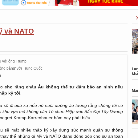
ỹ và NATO
u với ông Trump
ông bằng' với Trung Quốc
Lan
khá
m
 cho rằng châu Âu không thể tự đảm bảo an ninh nếu
Mar
ập kỷ tới.
u sẽ đi quá xa nếu nó nuôi dưỡng ảo tưởng rằng chúng tôi có
tại khu vực mà không cần Tổ chức Hiệp ước Bắc Đại Tây Dương
negret Kramp-Karrenbauer hôm nay phát biểu.
Âu sẽ mất nhiều thập kỷ xây dựng sức mạnh quân sự thông
ể thay thế những gì Mỹ và NATO đang đóng góp cho sự an toàn