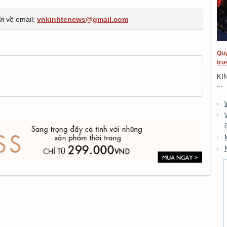
ửi về email:
vnkinhtenews@gmail.com
Quy
trư
KI
...