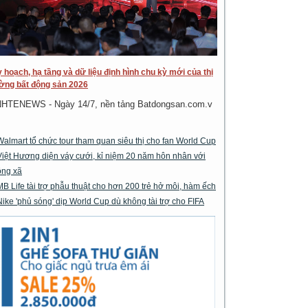
 hoạch, hạ tầng và dữ liệu định hình chu kỳ mới của thị
ờng bất động sản 2026
NHTENEWS - Ngày 14/7, nền tảng Batdongsan.com.v
Walmart tổ chức tour tham quan siêu thị cho fan World Cup
Việt Hương diện váy cưới, kỉ niệm 20 năm hôn nhân với
ông xã
MB Life tài trợ phẫu thuật cho hơn 200 trẻ hở môi, hàm ếch
Nike 'phủ sóng' dịp World Cup dù không tài trợ cho FIFA