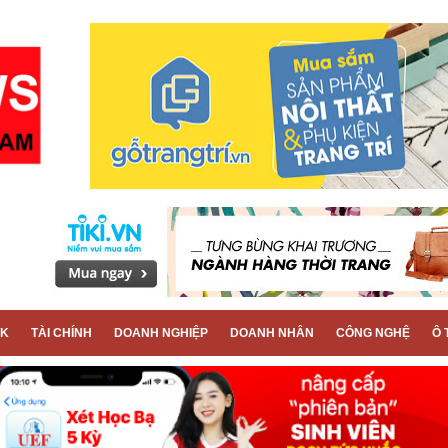
CK
TÀI CHÍNH
DOANH NGHIỆP
DOANH NHÂN
CÔNG NGHỆ
Ô 