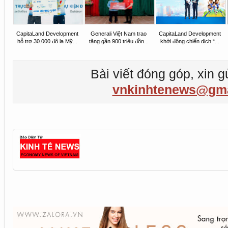
CapitaLand Development
Generali Việt Nam trao
CapitaLand Development
hỗ trợ 30.000 đô la Mỹ...
tặng gần 900 triệu đồn...
khởi động chiến dịch “...
Bài viết đóng góp, xin g
vnkinhtenews@gma