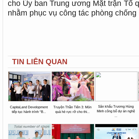
cho Ủy ban Trung ương Mặt trận Tổ q
nhằm phục vụ công tác phòng chống
TIN LIÊN QUAN
Sân khấu Trương Hùng
CapitaLand Development
Truyện Thần Tiên 3: Món
Minh công bố dự án nghệ
tiếp tục hành trình “B...
quà hè rực rỡ cho thi...
...