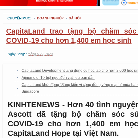
CHUYÊN MỤC:
DOANH NGHIỆP
XÃ HỘI
CapitaLand trao tặng bộ chăm só
COVID-19 cho hơn 1,400 em học sinh
Ngày đăng: :
tháng 5 22, 2020
CapitaLand Development tặng dụng cụ học tập cho hơn 2.000 học si
Ajinomoto: Từ bột ngọt đến vật liệu bán dẫn
CapitaLand khởi động “Sáng kiến vì cộng đồng vững mạnh” mùa hai với
Singapore
KINHTENEWS - Hơn 40 tình nguyện 
Ascott đã tặng bộ chăm sóc s
COVID-19 cho hơn 1,400 em học
CapitaLand Hope tại Việt Nam.