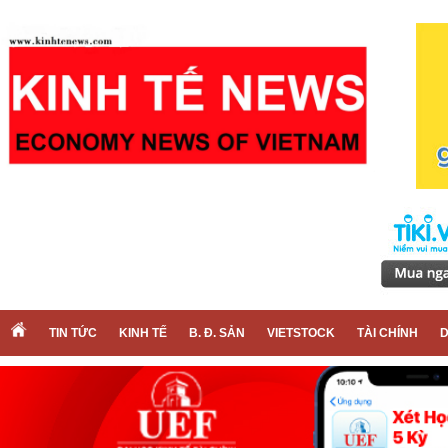
TIN TỨC
KINH TẾ
B. Đ. SẢN
VIETSTOCK
TÀI CHÍNH
D