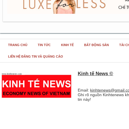
TRANG CHỦ
TIN TỨC
KINH TẾ
BẤT ĐỘNG SẢN
TÀI C
LIÊN HỆ ĐĂNG TIN VÀ QUẢNG CÁO
Kinh tế News ©
Email:
kinhtenews@gmail.c
Ghi rõ nguồn Kinhtenews kh
tin này!