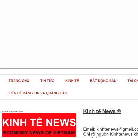
TRANG CHỦ
TIN TỨC
KINH TẾ
BẤT ĐỘNG SẢN
TÀI C
LIÊN HỆ ĐĂNG TIN VÀ QUẢNG CÁO
Kinh tế News ©
Email:
kinhtenews@gmail.c
Ghi rõ nguồn Kinhtenews kh