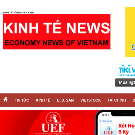
TIN TỨC
KINH TẾ
B. Đ. SẢN
VIETSTOCK
TÀI CHÍNH
D