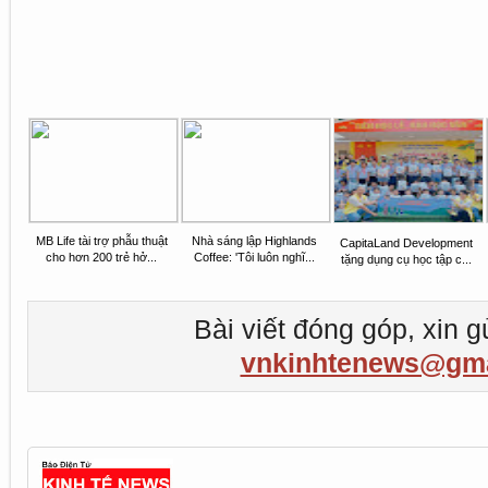
MB Life tài trợ phẫu thuật
Nhà sáng lập Highlands
CapitaLand Development
cho hơn 200 trẻ hở...
Coffee: 'Tôi luôn nghĩ...
tặng dụng cụ học tập c...
Bài viết đóng góp, xin g
vnkinhtenews@gma