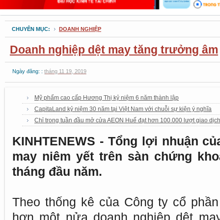
CHUYÊN MỤC:
DOANH NGHIỆP
Doanh nghiệp dệt may tăng trưởng âm
Ngày đăng: :
tháng 11 19, 2019
Mỹ phẩm cao cấp Hương Thị kỷ niệm 6 năm thành lập
CapitaLand kỷ niệm 30 năm tại Việt Nam với chuỗi sự kiện ý nghĩa
Chỉ trong tuần đầu mở cửa AEON Huế đạt hơn 100.000 lượt giao dịc
KINHTENEWS - Tổng lợi nhuận của
may niêm yết trên sàn chứng kho
tháng đầu năm.
Theo thống kê của Công ty cổ phần
hơn một nửa doanh nghiệp dệt may