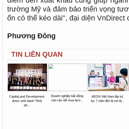
điểm đến xuất khẩu cũng giúp ngành
trường Mỹ và đảm bảo triển vọng tươi
ổn có thể kéo dài", đại diện VnDirect
Phương Đông
TIN LIÊN QUAN
Doanh nghiệp bất động
CapitaLand Development
AEON Việt Nam lập kỷ
sản ráo riết mua lại tr...
được vinh danh “Nhà
lục 7 năm liền là nơi là...
ph...