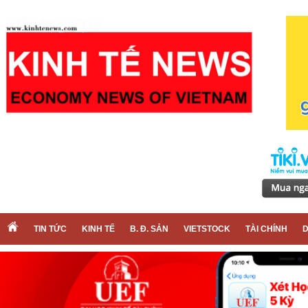
TIN TỨC
KINH TẾ
B. Đ. SẢN
VIETSTOCK
TÀI CHÍNH
D