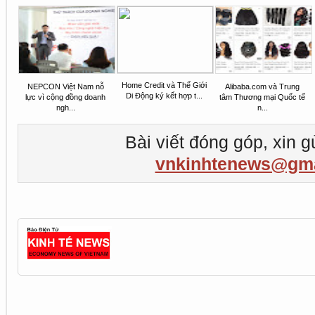
Home Credit và Thế Giới
NEPCON Việt Nam nỗ
Alibaba.com và Trung
Di Động ký kết hợp t...
lực vì cộng đồng doanh
tâm Thương mại Quốc tế
ngh...
n...
Bài viết đóng góp, xin g
vnkinhtenews@gma