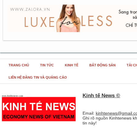
TRANG CHỦ
TIN TỨC
KINH TẾ
BẤT ĐỘNG SẢN
TÀI C
LIÊN HỆ ĐĂNG TIN VÀ QUẢNG CÁO
Kinh tế News ©
Email:
kinhtenews@gmail.c
Ghi rõ nguồn Kinhtenews kh
tin này!